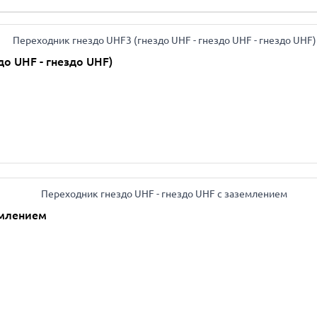
до UHF - гнездо UHF)
емлением