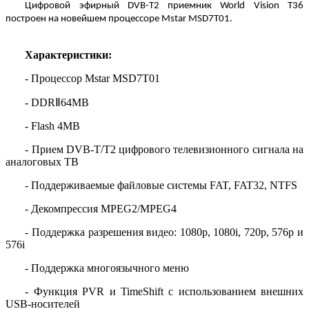
Цифровой
эфирный
DVB-T2
приемник
World Vision T36
построен
на
новейшем
процессоре
Mstar MSD7T01.
Характеристики:
- Процессор Mstar MSD7T01
- DDR
Ⅱ
64MB
- Flash 4MB
- Прием DVB-T/T2 цифрового телевизионного сигнала на
аналоговых ТВ
- Поддерживаемые файловые системы FAT, FAT32, NTFS
- Декомпрессия MPEG2/MPEG4
- Поддержка разрешения видео: 1080p, 1080i, 720p, 576p и
576i
- Поддержка многоязычного меню
- Функция PVR и TimeShift с использованием внешних
USB-носителей