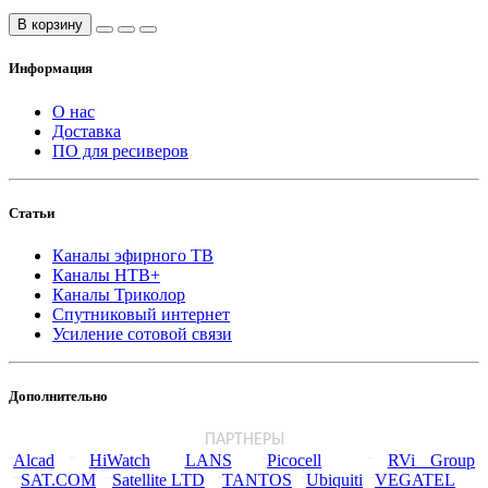
В корзину
Информация
О нас
Доставка
ПО для ресиверов
Статьи
Каналы эфирного ТВ
Каналы НТВ+
Каналы Триколор
Спутниковый интернет
Усиление сотовой связи
Дополнительно
ПАРТНЕРЫ
Alcad
HiWatch
LANS
Picocell
RVi Group
¨
¨
¨
¨
¨
SAT.COM
Satellite LTD
TANTOS
Ubiquiti
VEGATEL
¨
¨
¨
¨
¨