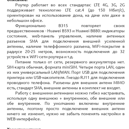
Роутер работает во всех стандартах: LTE 4G, 3G, 2G
поддерживает технологию LTE cat.4 (до 150 Мбит/с),
ориентирован на использование дома, на даче или даже в
небольшом офисе.
Функционально В315 повторяет своих
предшественников - Huawei B593 и Huawei B880: индикаторы
состояния, web-панель управления, наличие антенных
разъемов SMA для подключения внешней усиленной
антенны, наличие телеффонного разъема, WiFi-покрытие в
радиусе 20-25 метров, возможность подключения до 32
устройств к WiFi-сети роутера и т.д.
Питание только от сети, резервного аккумулятора нет.
SIM-карта обычная, формата miniSIM. Четыре порта LAN, один
из них универсальный LAN/WAN. Порт USB для подключения
принтера или USB-накопителя. Гнездо RJ11 для подключения
проводного телефона. Разъемы для внешних антенн MIMO
есть, стандарт SMA, внешние антенны в комплект не входят.
Работу с внешними антеннами можно гибко настраивать,
используя одну внешнюю + внутреннюю, обе внешние или
обе внутренние. По умолчанию включены внутренние
антенны, поэтому просто подключение внешних антенн
ничего не изменит, нужно не забыть поменять настройки в
WEB-интерфейсе.