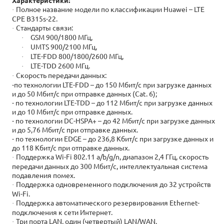
Характеристики:
Полное название модели по классификации Huawei – LTE
·
CPE B315s-22.
Стандарты связи:
·
GSM 900/1800 МГц,
·
UMTS 900/2100 МГц,
·
LTE-FDD 800/1800/2600 МГц,
·
LTE-TDD 2600 МГц.
·
Скорость передачи данных:
·
-по технологии LTE-FDD – до 150 Мбит/с при загрузке данных
и до 50 Мбит/с при отправке данных (Cat. 6);
- по технологии LTE-TDD – до 112 Мбит/с при загрузке данных
и до 10 Мбит/с при отправке данных.
- по технологии DC-HSPA+ – до 42 Мбит/с при загрузке данных
и до 5,76 Мбит/с при отправке данных.
- по технологии EDGE – до 236,8 Кбит/с при загрузке данных и
до 118 Кбит/с при отправке данных.
Поддержка Wi-Fi 802.11 a/b/g/n, диапазон 2,4 ГГц, скорость
·
передачи данных до 300 Мбит/с, интеллектуальная система
подавления помех.
Поддержка одновременного подключения до 32 устройств
·
Wi-Fi.
Поддержка автоматического резервирования Ethernet-
·
подключения к сети Интернет.
Три порта LAN, один (четвертый) LAN/WAN.
·