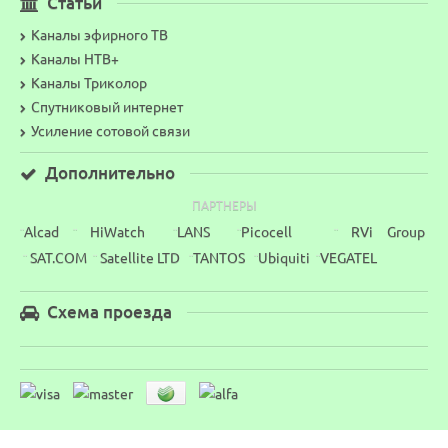
Статьи
Каналы эфирного ТВ
Каналы НТВ+
Каналы Триколор
Спутниковый интернет
Усиление сотовой связи
Дополнительно
ПАРТНЕРЫ
Alcad
HiWatch
LANS
Picocell
RVi Group
¨
¨
¨
¨
¨
SAT.COM
Satellite LTD
TANTOS
Ubiquiti
VEGATEL
¨
¨
¨
¨
¨
Схема проезда