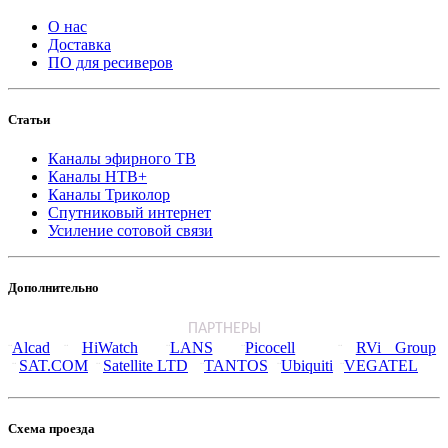
О нас
Доставка
ПО для ресиверов
Статьи
Каналы эфирного ТВ
Каналы НТВ+
Каналы Триколор
Спутниковый интернет
Усиление сотовой связи
Дополнительно
ПАРТНЕРЫ
Alcad
HiWatch
LANS
Picocell
RVi Group
¨
¨
¨
¨
¨
SAT.COM
Satellite LTD
TANTOS
Ubiquiti
VEGATEL
¨
¨
¨
¨
¨
Схема проезда