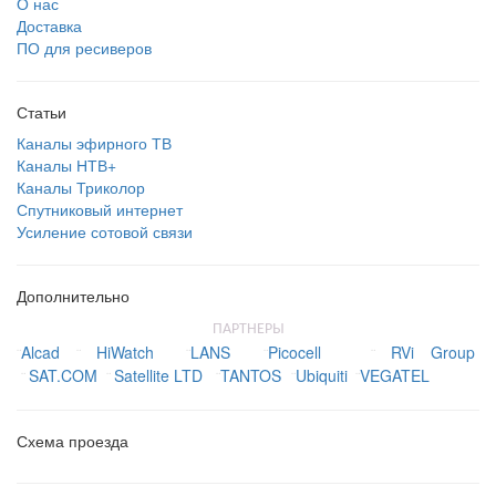
О нас
Доставка
ПО для ресиверов
Статьи
Каналы эфирного ТВ
Каналы НТВ+
Каналы Триколор
Спутниковый интернет
Усиление сотовой связи
Дополнительно
ПАРТНЕРЫ
Alcad
HiWatch
LANS
Picocell
RVi Group
¨
¨
¨
¨
¨
SAT.COM
Satellite LTD
TANTOS
Ubiquiti
VEGATEL
¨
¨
¨
¨
¨
Схема проезда