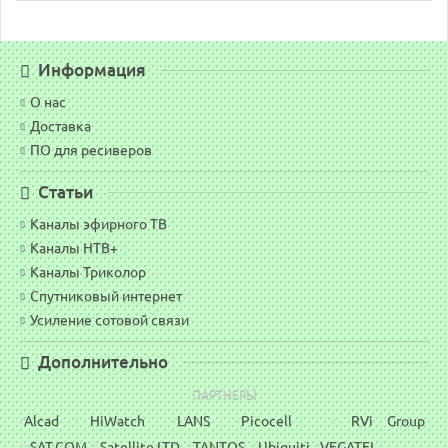
Информация
О нас
Доставка
ПО для ресиверов
Статьи
Каналы эфирного ТВ
Каналы НТВ+
Каналы Триколор
Спутниковый интернет
Усиление сотовой связи
Дополнительно
ПАРТНЕРЫ
Alcad
HiWatch
LANS
Picocell
RVi Group
¨
¨
¨
¨
¨
SAT.COM
Satellite LTD
TANTOS
Ubiquiti
VEGATEL
¨
¨
¨
¨
¨