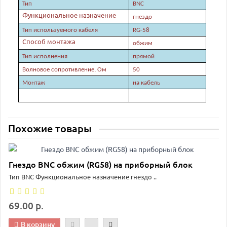
Тип
BNC
Функциональное назначение
гнездо
Тип используемого кабеля
RG-58
Способ монтажа
обжим
Тип исполнения
прямой
Волновое сопротивление, Ом
50
Монтаж
на кабель
Похожие товары
Гнездо BNC обжим (RG58) на приборный блок
Тип BNC Функциональное назначение гнездо ..
69.00 р.
В корзину