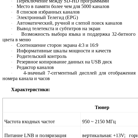
Переключение между SD-HD программами
·
Место в памяти более чем для 5000 каналов
·
8 списков избранных каналов
·
Электронный Телегид (EPG)
·
Автоматический, ручной и слепой поиск каналов
·
Вывод телетекста и субтитров на экран
·
Возможность выбора языка и поддержка 32-битного
·
цвета в меню
Соотношение сторон экрана 4:3 и 16:9
·
Информативные шкалы мощности и качеств
·
Родительский контроль
·
Резервное копирование данных на USB диск
·
Редактор каналов
·
4-значный 7-сегментный дисплей
для отображения
·
номера канала и часов
Характеристики:
Тюнер
Частота входных частот
950 ~ 2150 МГц
Питание LNB и поляризация
вертикальная: +13V; гор