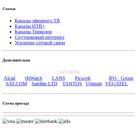
Статьи
Каналы эфирного ТВ
Каналы НТВ+
Каналы Триколор
Спутниковый интернет
Усиление сотовой связи
Дополнительно
ПАРТНЕРЫ
Alcad
HiWatch
LANS
Picocell
RVi Group
¨
¨
¨
¨
¨
SAT.COM
Satellite LTD
TANTOS
Ubiquiti
VEGATEL
¨
¨
¨
¨
¨
Схема проезда