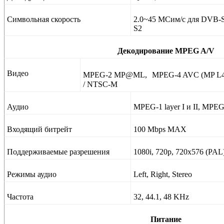
Символьная скорость
2.0~45 MСим/с для DVB-
S2
Декодирование MPEG A/V
Видео
MPEG-2 MP@ML,
MPEG-4 AVC (MP L4.
/ NTSC-
M
Аудио
MPEG-1 layer I
и
II, MPEG
Входящий битрейт
100 Mbps MAX
Поддерживаемые разрешения
1080i, 720p, 720x576 (PAL
Режимы аудио
Left, Right, Stereo
Частота
32, 44.1, 48 KHz
Питание