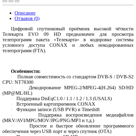
Описание
Отзывов (0)
Цифровой спутниковый приёмник высокой чёткости
Телекарта EVO 09 HD предназначен для просмотра
телепрограмм пакета «Телекарта» в кодировке системы
условного доступа СОNАХ и любых некодированных
телепрограмм (FTA).
Особенности:
Полная совместимость со стандартом DVB-S / DVB-S2
·
CPU: NT78300
Декодирование MPEG-2/MPEG-4(H.264) SD/HD
·
(MP@ML/HL)
Поддержка DisEqC1.0 / 1.1 / 1.2 / 1.3 (USALS)
·
Встроенный картоприемник CONAX
·
Функции записи (USB PVR) и Timeshift
·
Поддержка воспроизведения медиафайлов
·
(MKV/AVI/MPG/MOV/JPG/PNG/MP3 и т.д.)
Простое и быстрое обновление программного
·
обеспечения через USB порт и через спутник (OTA)