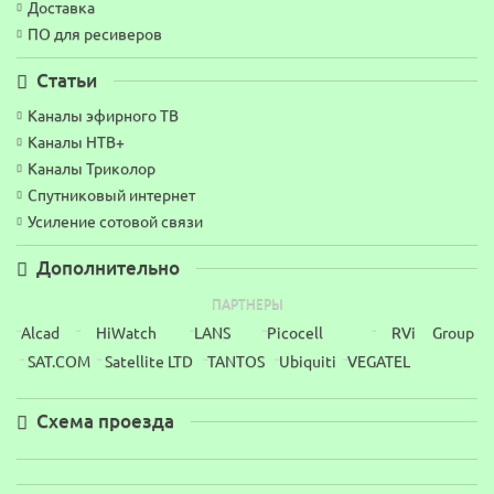
Доставка
ПО для ресиверов
Статьи
Каналы эфирного ТВ
Каналы НТВ+
Каналы Триколор
Спутниковый интернет
Усиление сотовой связи
Дополнительно
ПАРТНЕРЫ
Alcad
HiWatch
LANS
Picocell
RVi Group
¨
¨
¨
¨
¨
SAT.COM
Satellite LTD
TANTOS
Ubiquiti
VEGATEL
¨
¨
¨
¨
¨
Схема проезда