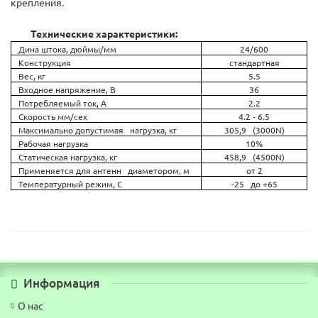
крепления.
Технические характеристики:
Дина штока, дюймы/мм
24/600
Конструкция
стандартная
Вес, кг
5.5
Входное напряжение, В
36
Потребляемый ток, А
2.2
Скорость мм/сек
4.2 - 6.5
Максимально допустимая нагрузка, кг
305,9 (3000N)
Рабочая нагрузка
10%
Статическая нагрузка, кг
458,9 (4500N)
Применяется для антенн диаметором, м
от 2
Температурный режим, С
-25 до +65
Информация
О нас