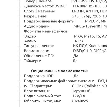
Тюнер | Тюнера:
DVB
-
S
/
S
2,
DVB
-
T
/
T
2
·
Диапазон частот DVB-C: 114.00MHz - 858.0
·
Слоты | Разъемы:
LNB
IN
,
ANT
IN
,
HD
·
Разрешение: 576i, 576p, 720p, 1080i,
·
Поддерживаемые форматы: MPEG-1, MPEG-2, M
·
Аудио кодеки: MPEG-1Layer
&
,M
Ⅰ
Ⅱ
·
Форматы медиафайлов:
·
Видео
MKV, M2TS, TS, AVI, FLV,
Аудио MP3
Тип управления: ИК ПДУ, Кнопочное н
·
Возможности:
DiSEqC
1.0,
DiSEqC
·
Обновление ПО: Да
·
Таймеры: Да
·
Опциональные возможности:
Поддержка HDD: Да
·
Поддерживаемые файловые системы: FAT, F
·
Wi-Fi адаптеры: GI Link (Ralink chip RT3370)
·
Блок питания: Наружный
·
Подключаемый ток: 12V/1A
·
Габариты шхгхв, мм: 70x40x25
·