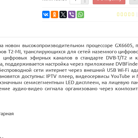
а новом высокопроизводительном процессоре GX6605, 
деров T2-MI, транслирующихся для сетей наземного цифро
 цифровых эфирных каналов в стандарте DVB-T/T2 и к
а, поддерживается настройка через приложение DVBFinder
спроводной сети интернет через внешний USB Wi-Fi адап
ановятся доступны: IPTV плеер, видеосервисы YouTube и 
ехзначным семисегментным LED дисплеем, на лицевую п
ение аудио-видео сигнала организовано через компози
тарная