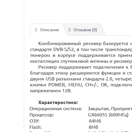
Описание
Отзывов (0)
Комбинированный ресивер базируется н
стандарте DVB-S/S2, в том числе транспон
тюнером в корпусе поддерживается прием
инсталляции спутниковой антенны и ресивер
Ресивер поддерживает подключение к бе
благодаря этому расширяются функции и ст
двумя USB разъемами стандарта 2.0, четыр
кнопки POWER, MENU, CH+/-, OK, подключ
напряжением 12В.
Характеристики:
Операционная система: Закрытая, Проприе
·
Процессор: GX6605S (600МГц)
·
ОЗУ: 64Мб
·
Flash: 8Мб
·