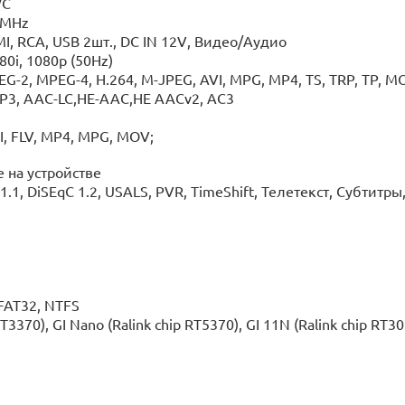
/
C
0MHz
MI
,
RCA
,
USB
2шт.,
DC
IN
12
V
, Видео/Аудио
 1080p (50Hz)
PEG-4, H.264, M-JPEG, AVI, MPG, MP4, TS, TRP, TP, MOV
P3, AAC-LC,HE-AAC,HE
AACv2, AC3
 MP4, MPG, MOV;
а устройстве
1.1,
DiSEqC
1.2,
USALS
,
PVR
,
TimeShift
, Телетекст, Субтитры,
AT32, NTFS
, GI Nano (Ralink chip RT5370), GI 11N (Ralink chip RT307