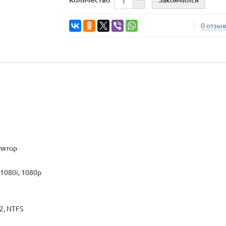
0 отзы
лятор
 1080i, 1080p
2, NTFS