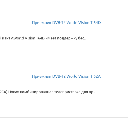
i и IPTV.World Vision T64D имеет поддержку бес..
 RCA).Новая комбинированная телеприставка для пр..