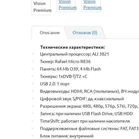
Описание
Отзывов (0)
Технические характеристики:
Центральный процессор: ALI 3821
·
Тюнер: Rafael Micro R836
·
Память: 64 Mb ОЗУ, 4 Mb Flash
·
Тюнеры: 1xDVB-T/T2 +C
·
USB 2.0: 1 порт
·
Видеовыходы: HDMI, RCA (тюльпаны»), ВЧ моду
·
Цифровой звук S/PDIF: да, коаксиальный
·
Разрешения экрана: 480i, 480p, 576p, 576i, 720p,
·
Запись: при наличии USB Flash Drive, USB HDD
·
TimeShift: работает при наличии накопителя
·
Поддерживаемые файловые системы: FAT, FAT3
·
Блок питания: внутренний
·