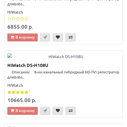
для&nbs..
HiWatch
6855.00 р.
В корзину
HiWatch DS-H108U
Описание: 8-ми канальный гибридный HD-TVI регистратор
для&nbs..
HiWatch
1
10665.00 р.
В корзину