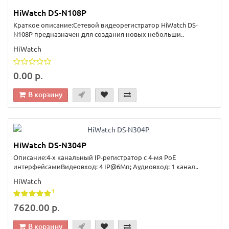
HiWatch DS-N108P
Краткое описание:Сетевой видеорегистратор HiWatch DS-
N108P предназначен для создания новых небольши..
HiWatch
0.00 р.
В корзину
HiWatch DS-N304Р
Описание:4-х канальный IP-регистратор c 4-мя PoE
интерфейсамиВидеовход: 4 IP@6Мп; Аудиовход: 1 канал..
HiWatch
1
7620.00 р.
В корзину