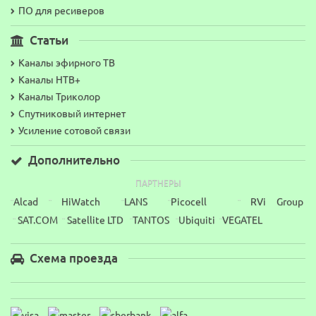
ПО для ресиверов
Статьи
Каналы эфирного ТВ
Каналы НТВ+
Каналы Триколор
Спутниковый интернет
Усиление сотовой связи
Дополнительно
ПАРТНЕРЫ
Alcad
HiWatch
LANS
Picocell
RVi Group
¨
¨
¨
¨
¨
SAT.COM
Satellite LTD
TANTOS
Ubiquiti
VEGATEL
¨
¨
¨
¨
¨
Схема проезда