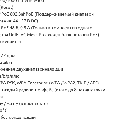
100/1000 Ethernet-порт
(Reset)
f PoE 802.3af PoE (Поддерживаемый диапазон
ения: 44 - 57 В DC)
 PoE 48 В, 0.5 А (Только в комплект из одного
ства UniFi AC Mesh Pro входит блок питания PoE)
рживается
: 22 дБм
22 дБм
роенная двухдиапазонная8 дБи
a/b/g/n/ac
PA-PSK, WPA-Enterprise (WPA / WPA2, TKIP / AES)
а каждый радиоинтерфейс (итого до 8 на одну точку
а)
ну / мачту (в комплекте)
70 °C
% без конденсации