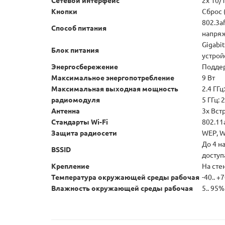
Сетевой интерфейс
2x 10/
Кнопки
Сброс 
802.3a
Способ питания
напряж
Gigabit
Блок питания
устрой
Энергосбережение
Подде
Максимальное энергопотребление
9 Вт
Максимальная выходная мощность
2.4 ГГц
радиомодуля
5 ГГц: 
Антенна
3х Вст
Стандарты Wi-Fi
802.11
Защита радиосети
WEP, W
До 4 н
BSSID
доступ
Крепление
На сте
Температура окружающей среды рабочая
-40.. +
Влажность окружающей среды рабочая
5.. 95