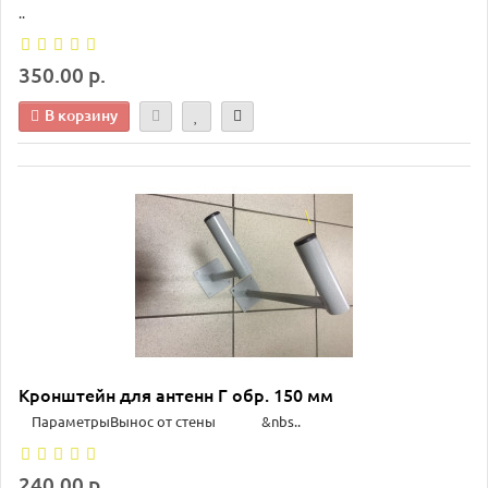
..
350.00 р.
В корзину
Кронштейн для антенн Г обр. 150 мм
ПараметрыВынос от стены &nbs..
240.00 р.