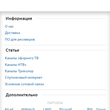
Информация
О нас
Доставка
ПО для ресиверов
Статьи
Каналы эфирного ТВ
Каналы НТВ+
Каналы Триколор
Спутниковый интернет
Усиление сотовой связи
Дополнительно
ПАРТНЕРЫ
Alcad
HiWatch
LANS
Picocell
RVi Group
¨
¨
¨
¨
¨