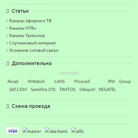
Статьи
Каналы эфирного ТВ
Каналы НТВ+
Каналы Триколор
Спутниковый интернет
Усиление сотовой связи
Дополнительно
ПАРТНЕРЫ
Alcad
HiWatch
LANS
Picocell
RVi Group
¨
¨
¨
¨
¨
SAT.COM
Satellite LTD
TANTOS
Ubiquiti
VEGATEL
¨
¨
¨
¨
¨
Схема проезда