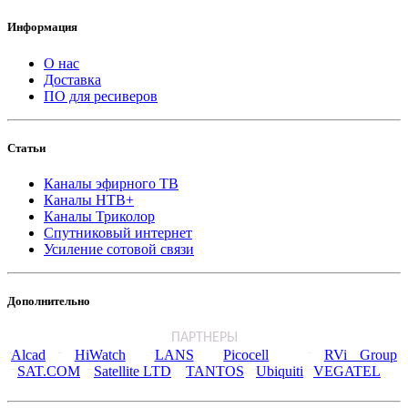
Информация
О нас
Доставка
ПО для ресиверов
Статьи
Каналы эфирного ТВ
Каналы НТВ+
Каналы Триколор
Спутниковый интернет
Усиление сотовой связи
Дополнительно
ПАРТНЕРЫ
Alcad
HiWatch
LANS
Picocell
RVi Group
¨
¨
¨
¨
¨
SAT.COM
Satellite LTD
TANTOS
Ubiquiti
VEGATEL
¨
¨
¨
¨
¨