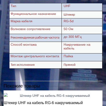
Тип
UHF
Функциональное назначение
Штекер
Марка кабеля
RG-
5d
Волновое сопротивление
50 Ом
до 300 МГц
Рекомендуемая рабочая частота
Способ монтажа
Накручивание на
кабель
Монтаж центрального контакта
Пайка
Тип исполнения
Прямой
Похожие товары
Штекер UHF на кабель RG-6 накручиваемый