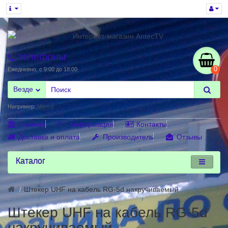
телефоны
0
Ежедневно, с 9:00 до 18:00
Везде
Например:
Мачта
Главная
Информация
Контакты
Доставка и оплата
Производитель
Отзывы
Каталог
Штекер UHF на кабель RG-5d накручиваемый
Штекер UHF на кабель RG-5d
накручиваемый