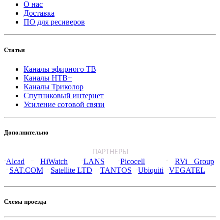
О нас
Доставка
ПО для ресиверов
Статьи
Каналы эфирного ТВ
Каналы НТВ+
Каналы Триколор
Спутниковый интернет
Усиление сотовой связи
Дополнительно
ПАРТНЕРЫ
Alcad
HiWatch
LANS
Picocell
RVi Group
¨
¨
¨
¨
¨
SAT.COM
Satellite LTD
TANTOS
Ubiquiti
VEGATEL
¨
¨
¨
¨
¨
Схема проезда