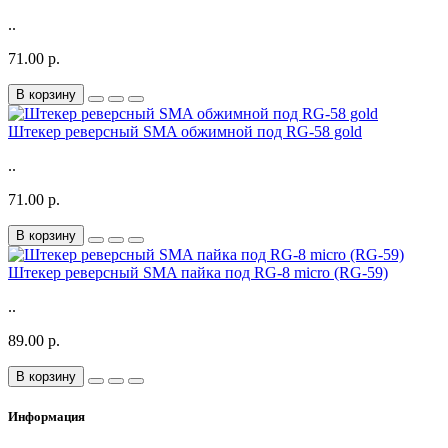
..
71.00 р.
В корзину
Штекер реверсный SMA обжимной под RG-58 gold
..
71.00 р.
В корзину
Штекер реверсный SMA пайка под RG-8 micro (RG-59)
..
89.00 р.
В корзину
Информация