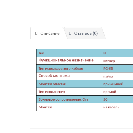
Описание
Отзывов (0)
Тип
N
Функциональное назначение
штекер
Тип используемого кабеля
RG-58
Способ монтажа
п
айка
Монтаж оплетки
прижимной
Тип исполнения
прямой
Волновое сопротивление, Ом
50
Монтаж
на кабель