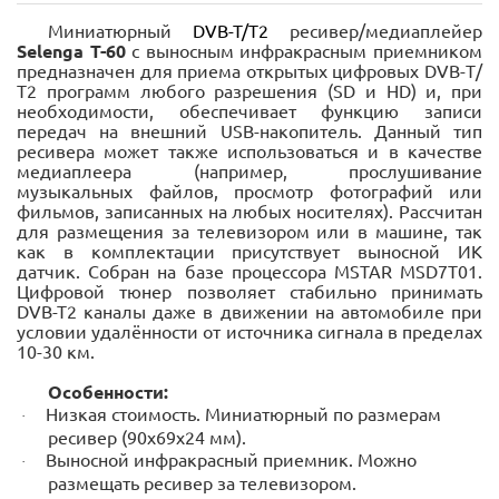
Миниатюрный
DVB-T/T2
ресивер/медиаплейер
Selenga T-60
с выносным инфракрасным приемником
предназначен для приема открытых цифровых DVB-Т/
Т2 программ любого разрешения (SD и HD) и, при
необходимости, обеспечивает функцию записи
передач на внешний USB-накопитель. Данный тип
ресивера может также использоваться и в качестве
медиаплеера (например, прослушивание
музыкальных файлов, просмотр фотографий или
фильмов, записанных на любых носителях). Рассчитан
для размещения за телевизором или в машине, так
как в комплектации присутствует выносной ИК
датчик. Собран на базе процессора MSTAR MSD7T01.
Цифровой тюнер позволяет стабильно принимать
DVB-T2 каналы даже в движении на автомобиле при
условии удалённости от источника сигнала в пределах
10-30 км.
Особенности:
Низкая стоимость. Миниатюрный по размерам
·
ресивер (90х69х24 мм).
Выносной инфракрасный приемник. Можно
·
размещать ресивер за телевизором.