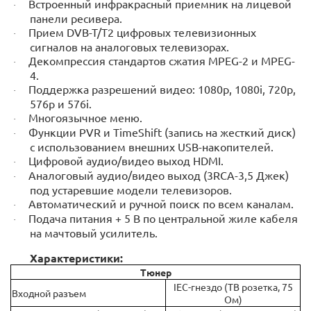
Встроенный инфракрасный приемник на лицевой
·
панели ресивера.
Прием DVB-T/T2 цифровых телевизионных
·
сигналов на аналоговых телевизорах.
Декомпрессия стандартов сжатия MPEG-2 и MPEG-
·
4.
Поддержка разрешений видео: 1080р, 1080i, 720р,
·
576р и 576i.
Многоязычное меню.
·
Функции PVR и TimeShift (запись на жесткий диск)
·
с использованием внешних USB-накопителей.
Цифровой аудио/видео выход HDMI.
·
Аналоговый аудио/видео выход (3RCA-3,5 Джек)
·
под устаревшие модели телевизоров.
Автоматический и ручной поиск по всем каналам.
·
Подача питания + 5 В по центральной жиле кабеля
·
на мачтовый усилитель.
Характеристики:
Тюнер
IEC-гнездо (ТВ розетка, 75
Входной разъем
Ом)