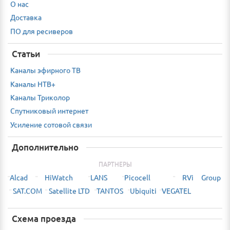
О нас
Доставка
ПО для ресиверов
Статьи
Каналы эфирного ТВ
Каналы НТВ+
Каналы Триколор
Спутниковый интернет
Усиление сотовой связи
Дополнительно
ПАРТНЕРЫ
Alcad
HiWatch
LANS
Picocell
RVi Group
¨
¨
¨
¨
¨
SAT.COM
Satellite LTD
TANTOS
Ubiquiti
VEGATEL
¨
¨
¨
¨
¨
Схема проезда