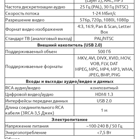
(Layer 2), AAC, MP3
Частота дискретизации аудио
25 Гц (PAL), 30 Гц (NTSC)
Скорость потока
1-24 Мбит/с
Разрешение видео
576р, 720р, 1080i, 1080p
4:3, 16:9, Pan & Scan, Letter
Формат видео изображения
Box
Стандарт ТВ (аналоговый выход)
PAL/NTSC
Внешний накопитель (USB 2.0)
Поддерживаемый объем
500 Гб
MKV, AVI, DIVX, XVID, MOV,
VOB, FLV, DAT
Поддерживаемые форматы
MPEG, MPG, MP4, MP3, WMA,
JPEG, BMP, PNG
Входы и выходы аудио/видео и данных
RCA аудио/видео
композитный
Цифровой видео/аудио
HDMI 1.3
Интерфейсы передачи данных
USB 2.0
Длина соединительного RCA
1 м
кабеля (3RCA-3,5 Джек)
Электропитание
Напряжение питания
~100-240 В / 50 Гц
Энергопотребление
<7,5 Вт
Общее