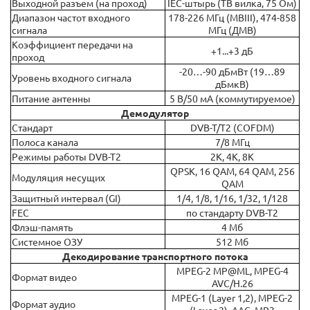
Выходной разъем (на проход)
IEC-штырь (ТВ вилка, 75 Ом)
Диапазон частот входного
178-226 МГц (МВIII), 474-858
сигнала
МГц (ДМВ)
Коэффициент передачи на
+1...+3 дБ
проход
-20…-90 дБмВт (19…89
Уровень входного сигнала
дБмкВ)
Питание антенны
5 В/50 мА (коммутируемое)
Демодулятор
Стандарт
DVB-T/T2 (COFDM)
Полоса канала
7/8 МГц
Режимы работы DVB-T2
2K, 4K, 8K
QPSK, 16 QAM, 64 QAM, 256
Модуляция несущих
QAM
Защитный интервал (GI)
1/4, 1/8, 1/16, 1/32, 1/128
FEC
по стандарту DVB-T2
Флэш-память
4 Мб
Системное ОЗУ
512 Мб
Декодирование транспортного потока
MPEG-2 MP@ML, MPEG-4
Формат видео
AVC/H.26
MPEG-1 (Layer 1,2), MPEG-2
Формат аудио