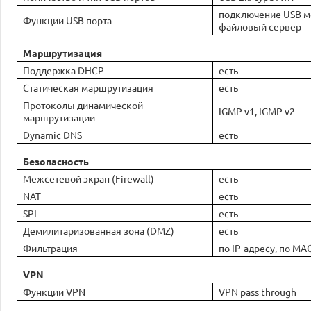
подключение USB мо
Функции USB порта
файловый сервер
Маршрутизация
Поддержка DHCP
есть
Статическая маршрутизация
есть
Протоколы динамической
IGMP v1, IGMP v2
маршрутизации
Dynamic DNS
есть
Безопасность
Межсетевой экран (Firewall)
есть
NAT
есть
SPI
есть
Демилитаризованная зона (DMZ)
есть
Фильтрация
по IP-адресу, по MA
VPN
Функции VPN
VPN pass through