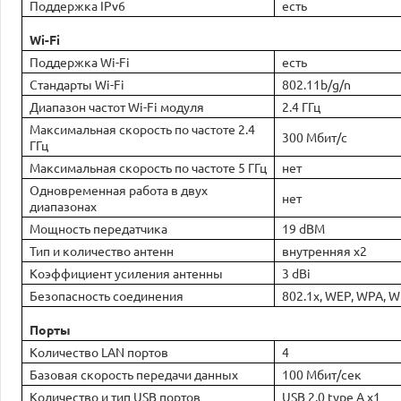
Поддержка IPv6
есть
Wi-Fi
Поддержка Wi-Fi
есть
Стандарты Wi-Fi
802.11b/g/n
Диапазон частот Wi-Fi модуля
2.4 ГГц
Максимальная скорость по частоте 2.4
300 Мбит/с
ГГц
Максимальная скорость по частоте 5 ГГц
нет
Одновременная работа в двух
нет
диапазонах
Мощность передатчика
19 dBM
Тип и количество антенн
внутренняя x2
Коэффициент усиления антенны
3 dBi
Безопасность соединения
802.1x, WEP, WPA, 
Порты
Количество LAN портов
4
Базовая скорость передачи данных
100 Мбит/сек
Количество и тип USB портов
USB 2.0 type A x1