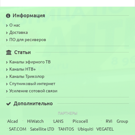
Информация
О нас
Доставка
ПО для ресиверов
Статьи
Каналы эфирного ТВ
Каналы НТВ+
Каналы Триколор
Спутниковый интернет
Усиление сотовой связи
Дополнительно
ПАРТНЕРЫ
Alcad
HiWatch
LANS
Picocell
RVi Group
¨
¨
¨
¨
¨
SAT.COM
Satellite LTD
TANTOS
Ubiquiti
VEGATEL
¨
¨
¨
¨
¨