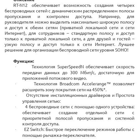
RT-N12 обеспечивает возможность создания четырех
беспроводных сетей с динамическим распределением полосы
пропускания и контролем доступа. Например, для
руководителя можно выделить максимально широкую полосу
и доступ к обеим сетям (приватной локальной сети и сети
Интернет), для сотрудников – стандартную полосу и доступ
только к приватной локальной сети, а для друзей и гостей –
узкую полосу и доступ только к сети Интернет. Лучшее
решение для организации беспроводной сети уровня SOHO!
Функции:
Технология SuperSpeedN обеспечивает скорость
·
передачи данных до 300 Мбит/с, достаточную для
приложений потокового видео.
Технология Broadcom Accelerange™ позволяет
·
расширить зону покрытия сети на 450%*.
Отсутствие инсталляционных драйверов и Простота
·
управления сетью:
4 беспроводные сети с помощью одного устройства:
·
обеспечивает создание отдельной сети с
приоритетной полосой пропускания и системой
контроля доступа.
EZ Switch: Быстрое переключение режимов работы с
·
помощью рычажка-переключателя.