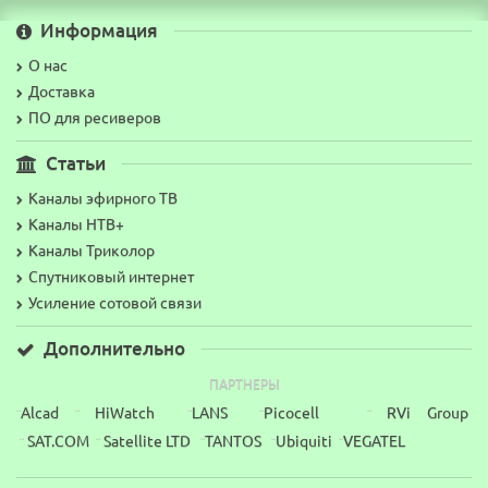
Информация
О нас
Доставка
ПО для ресиверов
Статьи
Каналы эфирного ТВ
Каналы НТВ+
Каналы Триколор
Спутниковый интернет
Усиление сотовой связи
Дополнительно
ПАРТНЕРЫ
Alcad
HiWatch
LANS
Picocell
RVi Group
¨
¨
¨
¨
¨
SAT.COM
Satellite LTD
TANTOS
Ubiquiti
VEGATEL
¨
¨
¨
¨
¨