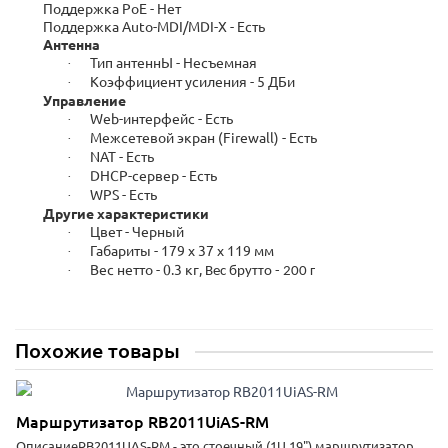
Поддержка PoE - Нет
Поддержка Auto-MDI/MDI-X - Есть
Антенна
Тип антеннЫ - Несъемная
·
Коэффициент усиления - 5 ДБи
·
Управление
Web-интерфейс - Есть
·
Межсетевой экран (Firewall) - Есть
·
NAT - Есть
·
DHCP-сервер - Есть
·
WPS - Есть
·
Другие характеристики
Цвет - Черный
·
Габариты - 179 x 37 x 119 мм
·
Вес нетто - 0.3 кг,
·
Вес брутто - 200 г
Похожие товары
Маршрутизатор RB2011UiAS-RM
ОписаниеRB2011UAS-RM - это стоечный (1U 19") маршрутизатор