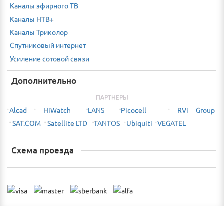
Каналы эфирного ТВ
Каналы НТВ+
Каналы Триколор
Спутниковый интернет
Усиление сотовой связи
Дополнительно
ПАРТНЕРЫ
Alcad
HiWatch
LANS
Picocell
RVi Group
¨
¨
¨
¨
¨
SAT.COM
Satellite LTD
TANTOS
Ubiquiti
VEGATEL
¨
¨
¨
¨
¨
Схема проезда