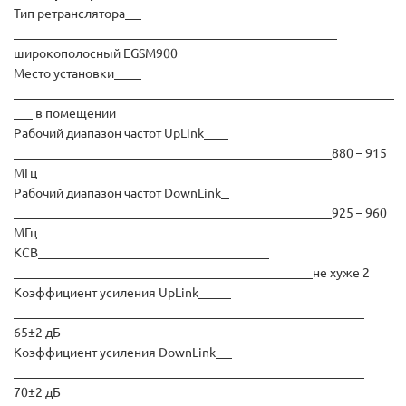
Тип ретранслятора
широкополосный EGSM900
Место установки
в помещении
Рабочий диапазон частот UpLink
880 – 915
МГц
Рабочий диапазон частот DownLink
925 – 960
МГц
КСВ
не хуже 2
Коэффициент усиления UpLink
65±2 дБ
Коэффициент усиления DownLink
70±2 дБ