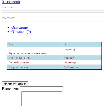
0 отзывов
0
Описание
Отзывов (0)
Тип
N
переход
Функциональное назначение
Тип исполнения
прямой
Первый разъем
N-штекер
Второй разъем
B
N
C
-гнездо
Написать отзыв
Ваше имя: