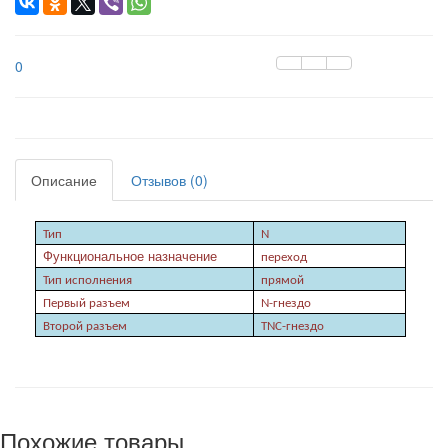
0
Описание
Отзывов (0)
Тип
N
Функциональное назначение
переход
Тип исполнения
прямой
Первый разъем
N
-
гнездо
Второй разъем
TNC-
гнездо
Похожие товары