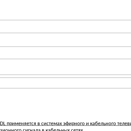
 DL
применяется в системах эфирного и кабельного телев
изионного
сигнала
в кабельных
сетях.