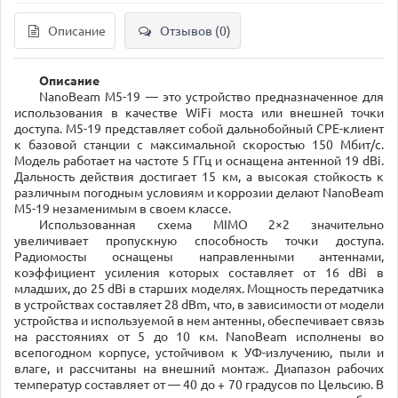
Описание
Отзывов (0)
Описание
NanoBeam M5-19 — это устройство предназначенное для
использования в качестве WiFi моста или внешней точки
доступа. M5-19 представляет собой дальнобойный CPE-клиент
к базовой станции с максимальной скоростью 150 Мбит/с.
Модель работает на частоте 5 ГГц и оснащена антенной 19 dBi.
Дальность действия достигает 15 км, а высокая стойкость к
различным погодным условиям и коррозии делают NanoBeam
M5-19 незаменимым в своем классе.
Использованная схема MIMO 2×2 значительно
увеличивает пропускную способность точки доступа.
Радиомосты оснащены направленными антеннами,
коэффициент усиления которых составляет от 16 dBi в
младших, до 25 dBi в старших моделях. Мощность передатчика
в устройствах составляет 28 dBm, что, в зависимости от модели
устройства и используемой в нем антенны, обеспечивает связь
на расстояниях от 5 до 10 км. NanoBeam исполнены во
всепогодном корпусе, устойчивом к УФ-излучению, пыли и
влаге, и рассчитаны на внешний монтаж. Диапазон рабочих
температур составляет от — 40 до + 70 градусов по Цельсию. В