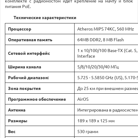
комплекте с радиомостом идет крепление на мачту и блок
питания PoE.
Технические характеристики
Процессор
Atheros MIPS 74KC, 560 MHz
Оперативная память
64MB DDR2, 8 MB Flash
1 x 10/100/100 Base-TX (Cat. 5
Сетевой интерфейс
Interface
Ширина канала
5/8/10/20/30/40 МГц
Рабочий диапазон:
5.725 - 5.5850 GHz (US), 5.170
Зона покрытия
До 25 км при внешнем разм
Программное обеспечение
AirOS
Антенна
Интегрирована в радиосистему
Размеры
189 x 189 x 125 мм
Вес
530 грамм