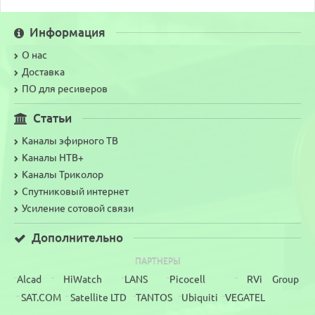
Информация
О нас
Доставка
ПО для ресиверов
Статьи
Каналы эфирного ТВ
Каналы НТВ+
Каналы Триколор
Спутниковый интернет
Усиление сотовой связи
Дополнительно
ПАРТНЕРЫ
Alcad
HiWatch
LANS
Picocell
RVi Group
¨
¨
¨
¨
¨
SAT.COM
Satellite LTD
TANTOS
Ubiquiti
VEGATEL
¨
¨
¨
¨
¨