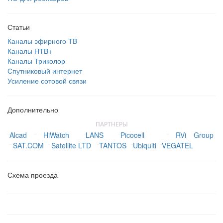
Статьи
Каналы эфирного ТВ
Каналы НТВ+
Каналы Триколор
Спутниковый интернет
Усиление сотовой связи
Дополнительно
ПАРТНЕРЫ
Alcad
HiWatch
LANS
Picocell
RVi Group
¨
¨
¨
¨
¨
SAT.COM
Satellite LTD
TANTOS
Ubiquiti
VEGATEL
¨
¨
¨
¨
¨
Схема проезда