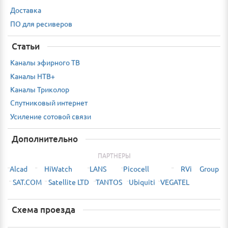
Доставка
ПО для ресиверов
Статьи
Каналы эфирного ТВ
Каналы НТВ+
Каналы Триколор
Спутниковый интернет
Усиление сотовой связи
Дополнительно
ПАРТНЕРЫ
Alcad
HiWatch
LANS
Picocell
RVi Group
¨
¨
¨
¨
¨
SAT.COM
Satellite LTD
TANTOS
Ubiquiti
VEGATEL
¨
¨
¨
¨
¨
Схема проезда