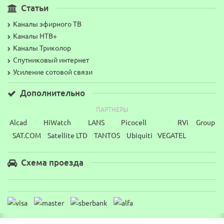
Статьи
Каналы эфирного ТВ
Каналы НТВ+
Каналы Триколор
Спутниковый интернет
Усиление сотовой связи
Дополнительно
ПАРТНЕРЫ
Alcad
HiWatch
LANS
Picocell
RVi Group
¨
¨
¨
¨
¨
SAT.COM
Satellite LTD
TANTOS
Ubiquiti
VEGATEL
¨
¨
¨
¨
¨
Схема проезда