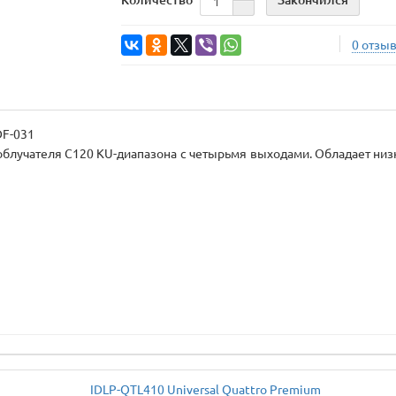
0 отзы
DF-031
блучателя C120 KU-диапазона c четырьмя выходами. Обладает низ