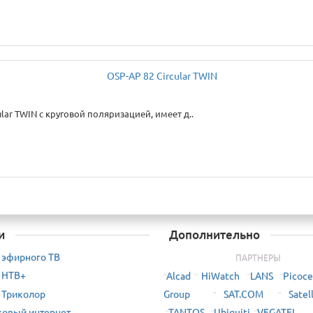
r TWIN с круговой поляризацией, имеет д..
и
Дополнительно
 эфирного ТВ
ПАРТНЕРЫ
 НТВ+
Alcad
HiWatch
LANS
Picoce
¨
¨
¨
¨
 Триколор
Group
SAT.COM
Satel
¨
¨
TANTOS
Ubiquiti
VEGATEL
ковый интернет
¨
¨
¨