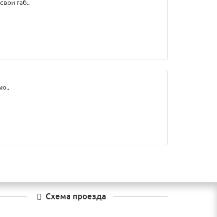
вои габ..
ю..
Схема проезда