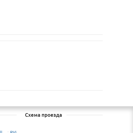
Схема проезда
ll
RVi
¨