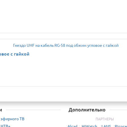
овое с гайкой
и
Дополнительно
 эфирного ТВ
ПАРТНЕРЫ
 НТВ+
Alcad
HiWatch
LANS
Picoce
¨
¨
¨
¨