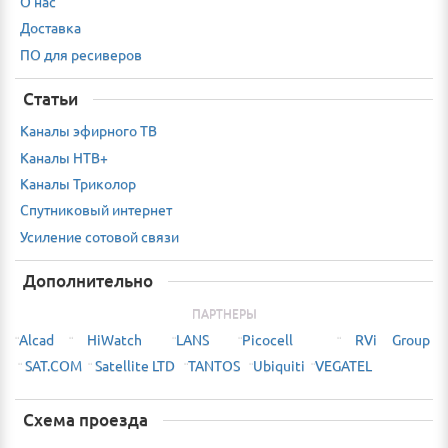
О нас
Доставка
ПО для ресиверов
Статьи
Каналы эфирного ТВ
Каналы НТВ+
Каналы Триколор
Спутниковый интернет
Усиление сотовой связи
Дополнительно
ПАРТНЕРЫ
Alcad
HiWatch
LANS
Picocell
RVi Group
¨
¨
¨
¨
¨
SAT.COM
Satellite LTD
TANTOS
Ubiquiti
VEGATEL
¨
¨
¨
¨
¨
Схема проезда