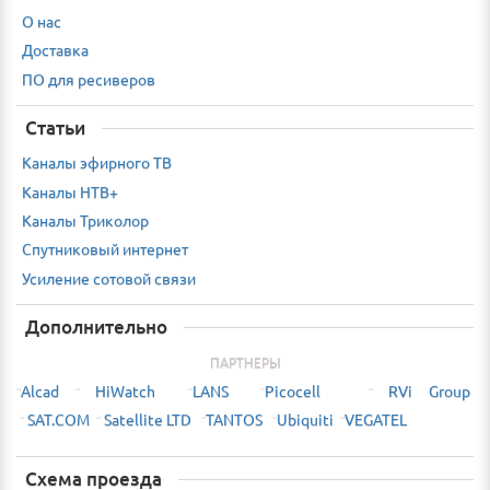
О нас
Доставка
ПО для ресиверов
Статьи
Каналы эфирного ТВ
Каналы НТВ+
Каналы Триколор
Спутниковый интернет
Усиление сотовой связи
Дополнительно
ПАРТНЕРЫ
Alcad
HiWatch
LANS
Picocell
RVi Group
¨
¨
¨
¨
¨
SAT.COM
Satellite LTD
TANTOS
Ubiquiti
VEGATEL
¨
¨
¨
¨
¨
Схема проезда