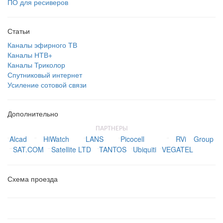
ПО для ресиверов
Статьи
Каналы эфирного ТВ
Каналы НТВ+
Каналы Триколор
Спутниковый интернет
Усиление сотовой связи
Дополнительно
ПАРТНЕРЫ
Alcad
HiWatch
LANS
Picocell
RVi Group
¨
¨
¨
¨
¨
SAT.COM
Satellite LTD
TANTOS
Ubiquiti
VEGATEL
¨
¨
¨
¨
¨
Схема проезда