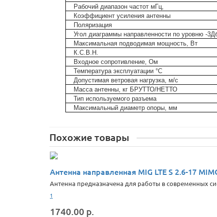
Рабочий диапазон частот мГц,
Коэффициент усиления антенны
Поляризация
Угол диаграммы направленности по уровню -3Д
Максимальная подводимая мощность, Вт
К.С.В.Н.
Входное сопротивление, Ом
Температура эксплуатации °С
Допустимая ветровая нагрузка, м/с
Масса антенны, кг БРУТТО/НЕТТО
Тип используемого разъема
Максимальный диаметр опоры, мм
Похожие товары
Антенна направленная MIG LTE S 2.6-17 MIM
Антенна предназначена для работы в современных си
1
1740.00 р.