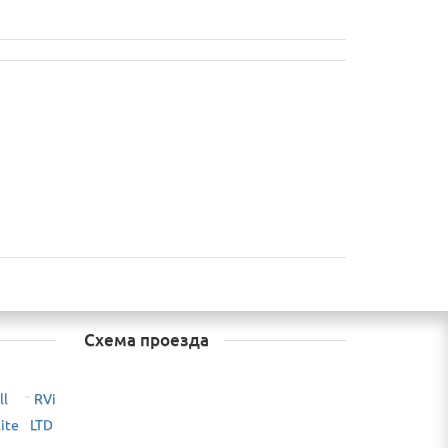
Схема проезда
ll
RVi
¨
lite LTD