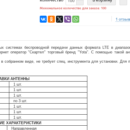
Минимальное количество для заказа: 100
1 отзы
ых системах беспроводной передачи данных формата LTE в диапазон
рнет оператор "Скартел" торговый бренд "Yota".
С помощью такой ан
 в coбранном виде, не требует спец. инструмента для установки.
Для 
АВКИ АНТЕННЫ
1 шт.
1 шт.
1 шт.
по 3 шт.
1 шт.
1 шт.
1 шт.
КИЕ ХАРАКТЕРИСТИКИ
Направленная