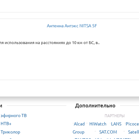
 использования на расстояниях до 10 км от БС, в..
и
Дополнительно
 эфирного ТВ
ПАРТНЕРЫ
 НТВ+
Alcad
HiWatch
LANS
Picoce
¨
¨
¨
¨
 Триколор
Group
SAT.COM
Satel
¨
¨