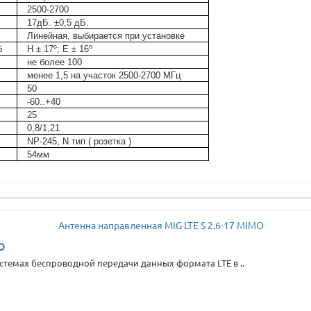
2500-2700
17дБ. ±0,5 дБ.
Линейная, выбирается при установке
б
H ± 17º; E ± 16º
не более 100
менее 1,5 на участок 2500-2700 МГц
50
-60..+40
25
0,8/1,21
NP-245, N тип ( розетка )
54мм
O
стемах беспроводной передачи данных формата LTE в ..