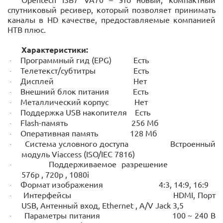
спутниковый ресивер, который позволяет принимать
каналы в HD качестве, предоставляемые компанией
НТВ плюс.
Характеристики:
Программный гид (EPG) Есть
·
Телетекст/субтитры Есть
·
Дисплей Нет
·
Внешний блок питания Есть
·
Металлический корпус Нет
·
Поддержка USB накопителя Есть
·
Flash-память 256 Мб
·
Оперативная память 128 Мб
·
Система условного доступа Встроенный
·
модуль Viaccess (ISO/IEC 7816)
Поддерживаемое разрешение
·
576р , 720р , 1080i
Формат изображения 4:3, 14:9, 16:9
·
Интерфейсы
HDMI
, Порт
·
USB
, Антенный вход,
Ethernet
,
A
/
V
Jack
3,5
Параметры питания 100 ~ 240 В
·